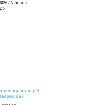
 2026
Nenhum
rio
omenagear um pet
despedida?