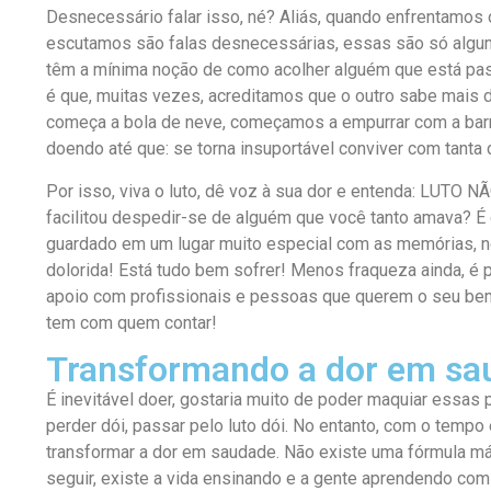
Desnecessário falar isso, né? Aliás, quando enfrentamos 
escutamos são falas desnecessárias, essas são só algu
têm a mínima noção de como acolher alguém que está pass
é que, muitas vezes, acreditamos que o outro sabe mais 
começa a bola de neve, começamos a empurrar com a barr
doendo até que: se torna insuportável conviver com tanta 
Por isso, viva o luto, dê voz à sua dor e entenda: LUT
facilitou despedir-se de alguém que você tanto amava? 
guardado em um lugar muito especial com as memórias, no
dolorida! Está tudo bem sofrer! Menos fraqueza ainda, é 
apoio com profissionais e pessoas que querem o seu bem
tem com quem contar!
Transformando a dor em sa
É inevitável doer, gostaria muito de poder maquiar essas 
perder dói, passar pelo luto dói. No entanto, com o tempo
transformar a dor em saudade. Não existe uma fórmula m
seguir, existe a vida ensinando e a gente aprendendo com 