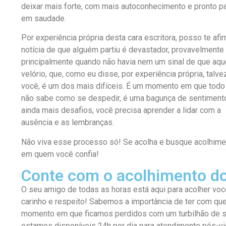
deixar mais forte, com mais autoconhecimento e pronto pa
em saudade.
Por experiência própria desta cara escritora, posso te af
notícia de que alguém partiu é devastador, provavelmente 
principalmente quando não havia nem um sinal de que aqu
velório, que, como eu disse, por experiência própria, tal
você, é um dos mais difíceis. É um momento em que todo 
não sabe como se despedir, é uma bagunça de sentimen
ainda mais desafios, você precisa aprender a lidar com a
ausência e as lembranças.
Não viva esse processo só! Se acolha e busque acolhime
em
quem você confia!
Conte com o acolhimento d
O seu amigo de todas as horas está aqui para acolher voc
carinho e respeito! Sabemos a importância de ter com qu
momento em que ficamos perdidos com um turbilhão de se
estamos disponíveis 24h por dia para atendimento pós-vi