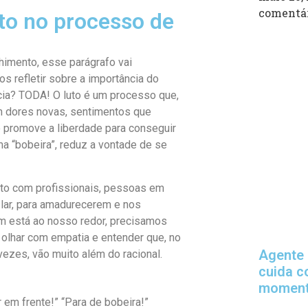
comentá
to no processo de
himento, esse parágrafo vai
s refletir sobre a importância do
ncia? TODA! O luto é um processo que,
 dores novas, sentimentos que
do promove a liberdade para conseguir
ma “bobeira”, reduz a vontade de se
nto com profissionais, pessoas em
lar, para amadurecerem e nos
em está ao nosso redor, precisamos
olhar com empatia e entender que, no
Agente 
ezes, vão muito além do racional.
cuida c
momento
r em frente!” “Para de bobeira!”