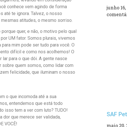
você conhece vem agindo de forma
junho 16,
s até te ignora. Talvez, o nosso
comentá
 as mesmas atitudes, o mesmo sorriso.
orque quer, e não, o motivo pelo qual
por UM fator. Somos plurais, vivemos
a para mim pode ser tudo para você. O
nto difícil e como nos acolhemos! O
 lar para o que dói. A gente nasce
er sobre quem somos, como lidar com
azem felicidade, que iluminam o nosso
om o que incomoda até a sua
menos, entendemos que está todo
do isso tem a ver com luto? TUDO!
SAF Pet
a dor que merece ser validada,
DE VOCÊ!
maio 20,