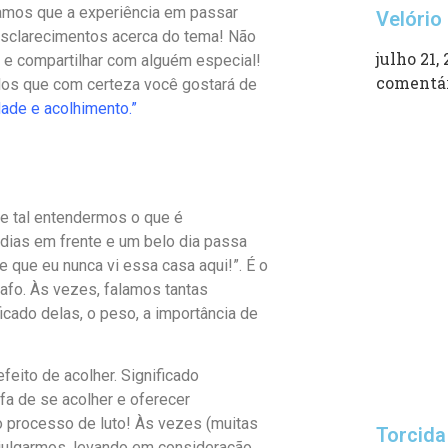
ramos que a experiência em
passar
Velório 
esclarecimentos acerca do
tema! Não
julho 21,
a e compartilhar com
alguém especial!
comentá
ulos que com
certeza você gostará de
udade e
acolhimento.”
ue tal entendermos o que é
dias em frente e um belo dia passa
e que eu nunca vi essa casa aqui!”. É o
afo. Às vezes, falamos tantas
icado delas, o peso, a importância de
efeito de acolher. Significado
fa de se acolher e oferecer
o processo de luto! Às vezes (muitas
Torcida
 julgarmos, levando em consideração