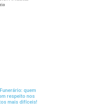
rio
Funerário: quem
om respeito nos
s mais difíceis!