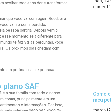
março 27
ra acolher toda essa dor e transformar
comentá
irmar que você vai conseguir! Receber a
você vai se sentir perdido,
ela pessoa partiria. Depois vem o
vez esse momento seja diferente para
mundo te faz várias perguntas, você
tos! Os próximos dias chegam com
nto em profissionais e pessoas
o plano SAF
ê e a sua família com todo o nosso
Como cu
em contar, principalmente em um
meu pe
ntimentos e informações. Por isso,
março 12
da pelo telefone 0800 282 4300. Te