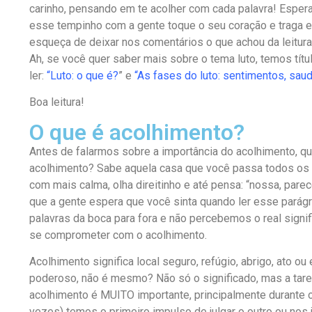
carinho, pensando em te acolher com cada palavra! Espe
esse tempinho com a gente toque o seu coração e traga 
esqueça de deixar nos comentários o que achou da leitur
Ah, se você quer saber mais sobre o tema luto, temos tít
ler:
“Luto: o que é?
” e
“As fases do luto: sentimentos, sa
Boa leitura!
O que é acolhimento?
Antes de falarmos sobre a importância do acolhimento, q
acolhimento? Sabe aquela casa que você passa todos os 
com mais calma, olha direitinho e até pensa: “nossa, parec
que a gente espera que você sinta quando ler esse parágr
palavras da boca para fora e não percebemos o real signif
se comprometer com o acolhimento.
Acolhimento significa local seguro, refúgio, abrigo, ato ou 
poderoso, não é mesmo? Não só o significado, mas a tare
acolhimento é MUITO importante, principalmente durante 
vezes) temos o primeiro impulso de julgar o outro ou nos