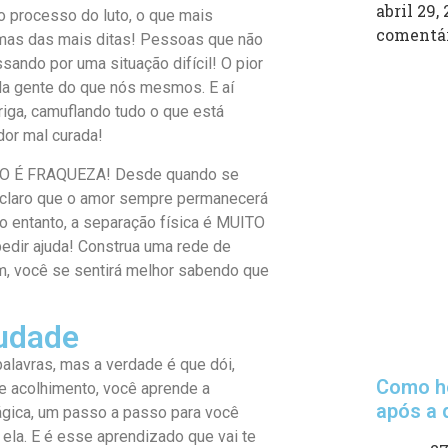
abril 29,
o processo do luto, o que mais
comentá
mas das mais ditas! Pessoas que não
ando por uma situação difícil! O pior
da gente do que nós mesmos. E aí
iga, camuflando tudo o que está
dor mal curada!
O NÃO É FRAQUEZA! Desde quando se
É claro que o amor sempre permanecerá
 entanto, a separação física é MUITO
pedir ajuda! Construa uma rede de
, você se sentirá melhor sabendo que
udade
palavras, mas a verdade é que dói,
Como h
 e acolhimento, você aprende a
após a 
ágica, um passo a passo para você
ela. E é esse aprendizado que vai te